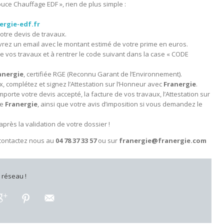
uce Chauffage EDF », rien de plus simple :
rgie-edf.fr
otre devis de travaux.
evrez un email avec le montant estimé de votre prime en euros.
é de vos travaux et à rentrer le code suivant dans la case « CODE
anergie
, certifiée RGE (Reconnu Garant de l’Environnement).
x, complétez et signez l’Attestation sur l’Honneur avec
Franergie
.
mporte votre devis accepté, la facture de vos travaux, l’Attestation sur
de
Franergie
, ainsi que votre avis d’imposition si vous demandez le
après la validation de votre dossier !
, contactez nous au
04 78 37 33 57
ou sur
franergie@franergie.com
e réseau !