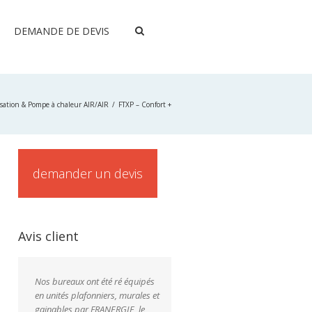
DEMANDE DE DEVIS
isation & Pompe à chaleur AIR/AIR
FTXP – Confort +
demander un devis
Avis client
Nos bureaux ont été ré équipés
en unités plafonniers, murales et
gainables par FRANERGIE, le