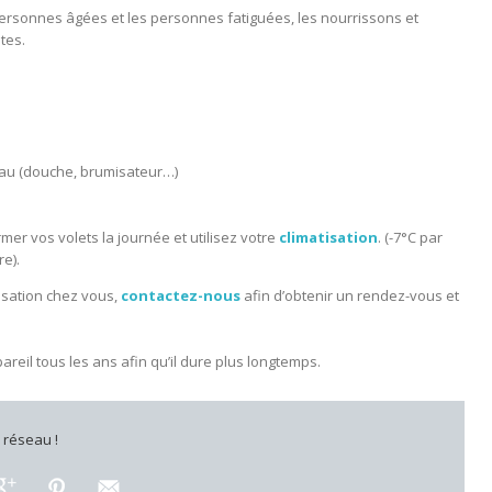
ersonnes âgées et les personnes fatiguées, les nourrissons et
tes.
peau (douche, brumisateur…)
rmer vos volets la journée et utilisez votre
climatisation
. (-7°C par
e).
tisation chez vous,
contactez-nous
afin d’obtenir un rendez-vous et
areil tous les ans afin qu’il dure plus longtemps.
e réseau !