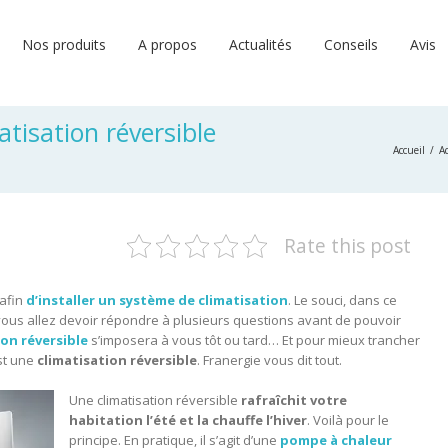
Nos produits
A propos
Actualités
Conseils
Avis
atisation réversible
Accueil
Ac
Rate this post
 afin
d’installer un système de climatisation
. Le souci, dans ce
r vous allez devoir répondre à plusieurs questions avant de pouvoir
ion réversible
s’imposera à vous tôt ou tard… Et pour mieux trancher
est une
climatisation réversible
. Franergie vous dit tout.
Une climatisation réversible
rafraîchit votre
habitation l’été et la chauffe l’hiver
. Voilà pour le
principe. En pratique, il s’agit d’une
pompe à chaleur