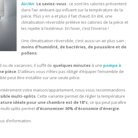
Air/Air
.
Le saviez-vous
: ce sont les calories présentent
dans l’air ambiant qui influent sur la température de la
pièce. Plus y en a et plus il fait chaud. En été, une
climatisation réversible prélève les calories de la pièce et
les rejette à l’extérieur. En hiver, c’est l’inverse !
Une climatisation réversible, c’est aussi un air plus sain :
moins d’humidité, de bactéries, de poussière et de
pollens
.
ou de vacances, il suffit de
quelques minutes
à une
pompe à
ne pièce
. D’ailleurs vous n’êtes pas obligé d’équiper l’ensemble de
ble peut être installée sur une seule pièce.
er entièrement votre maison/appartement, nous vous recommandons
sible multi-splits
. Cette variante permet de régler la température
ature idéale pour une chambre est de 18°c
, ce qui peut paraître
 multi-splits permet
d’économiser 30% d’économie d’énergie
.
us d’information.