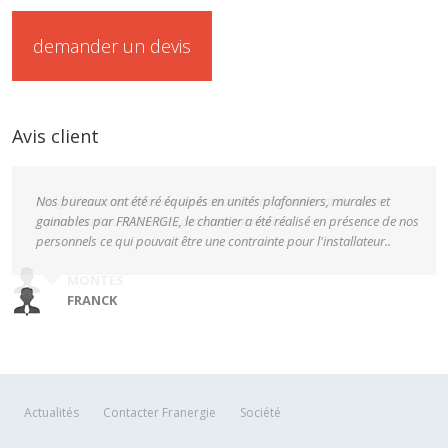
demander un devis
Avis client
Malgré les contraintes de réalisation, le remplacement de notre
Nos bureaux ont été ré équipés en unités plafonniers, murales et
équipement au R22 a été correctement réalisé.
gainables par FRANERGIE, le chantier a été réalisé en présence de nos
personnels ce qui pouvait être une contrainte pour l'installateur..
MONTES
FRANCK
Actualités
Contacter Franergie
Société